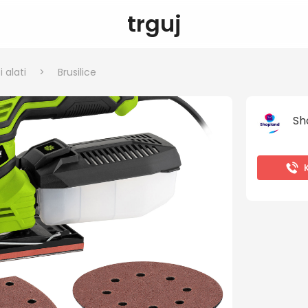
trguj
 alati
>
Brusilice
Sh