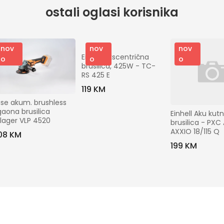
ostali oglasi korisnika
nov
nov
nov
Einhell Ekscentrična 
o
o
o
brusilica, 425W - TC-
RS 425 E
119 KM
se akum. brushless 
aona brusilica 
Einhell Aku kutn
llager VLP 4520
brusilica - PXC 
AXXIO 18/115 Q
08 KM
199 KM