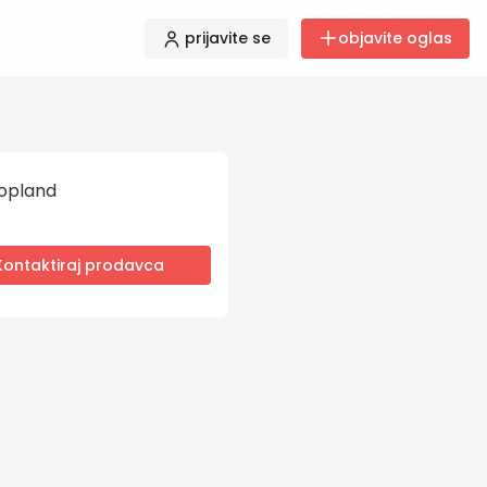
prijavite se
objavite oglas
opland
Kontaktiraj prodavca