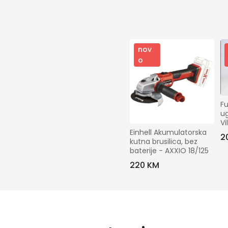
nov
o
Fu
ug
Vi
Einhell Akumulatorska 
2
kutna brusilica, bez 
baterije - AXXIO 18/125
220 KM