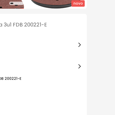
novo
ca 3u1 FDB 200221-E
FDB 200221-E