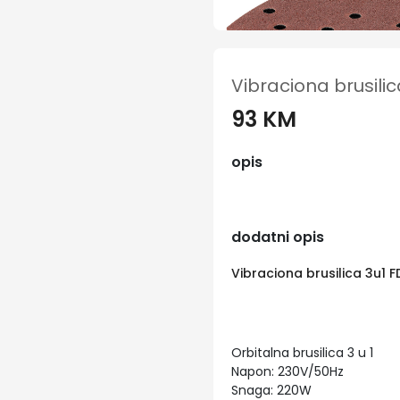
Vibraciona brusili
93 KM
opis
dodatni opis
Vibraciona brusilica 3u1 
Orbitalna brusilica 3 u 1
Napon: 230V/50Hz
Snaga: 220W