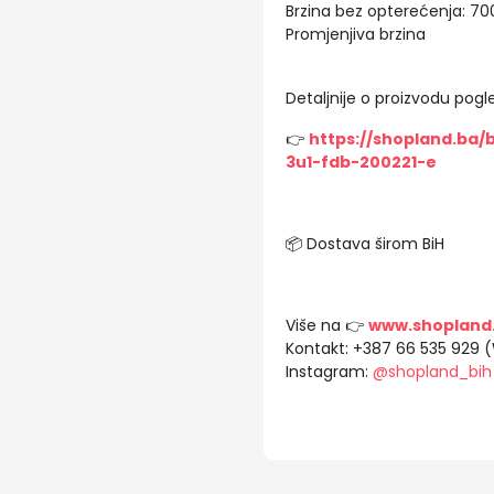
Brzina bez opterećenja: 7
Promjenjiva brzina
Detaljnije o proizvodu pogle
👉
https://shopland.ba/
3u1-fdb-200221-e
📦 Dostava širom BiH
Više na 👉
www.shopland
Kontakt: +387 66 535 929 
Instagram:
@shopland_bih