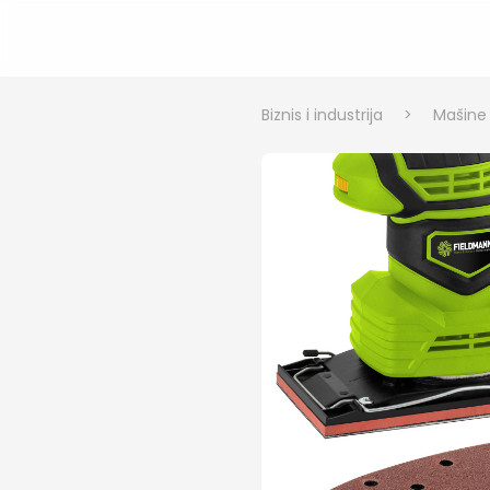
Biznis i industrija
>
Mašine i