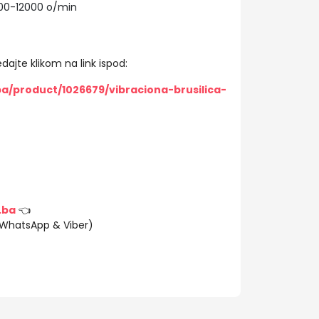
000-12000 o/min
dajte klikom na link ispod:
ba/product/1026679/vibraciona-brusilica-
.ba
👈
(WhatsApp & Viber)