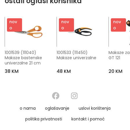
ostali oglasi korisnika
nov
nov
nov
o
o
o
1001539 (111040) 
1001533 (111450) 
Makaze za 
Makaze bastenske 
Makaze univerzalne
GT 121
univerzalne 21 cm
38 KM
48 KM
20 KM
o nama
oglašavanje
uslovi korištenja
politika privatnosti
kontakt i pomoć