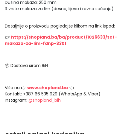
Dužina makaza: 250 mm
3 vrste makaza za lim (desno, lijevo i ravno sečenje)
Detaljnije o proizvodu pogledajte klikom na link ispod:
👉
https://shopland.ba/ba/product/1026633/set-
makaza-za-lim-fdnp-3301
📦 Dostava širom BiH
Više na 👉
www.shopland.ba
👈
Kontakt: +387 66 535 929 (WhatsApp & Viber)
Instagram:
@shopland_bih