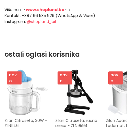
Više na 👉
www.shopland.ba
👈
Kontakt: +387 66 535 929 (WhatsApp & Viber)
Instagram:
@shopland_bih
ostali oglasi korisnika
nov
nov
nov
o
o
o
Zilan Citruseta, 30W - 
Zilan Citruseta, ručna 
Zilan Apara
ZLN1146
presa - ZLN9594
Ledomat, 1