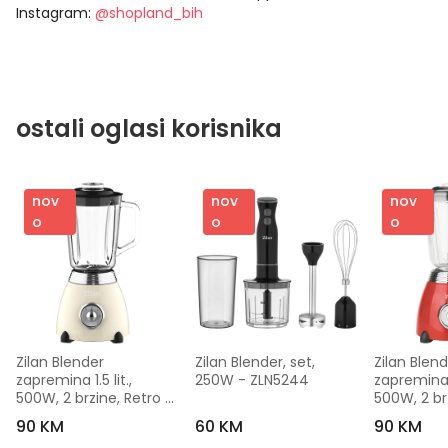
Instagram:
@shopland_bih
ostali oglasi korisnika
nov
nov
nov
o
o
o
Zilan Blender 
Zilan Blender, set, 
Zilan Blend
zapremina 1.5 lit., 
250W - ZLN5244
zapremina 1.
500W, 2 brzine, Retro - 
500W, 2 brz
ZLN1207
ZLN7057
90 KM
60 KM
90 KM