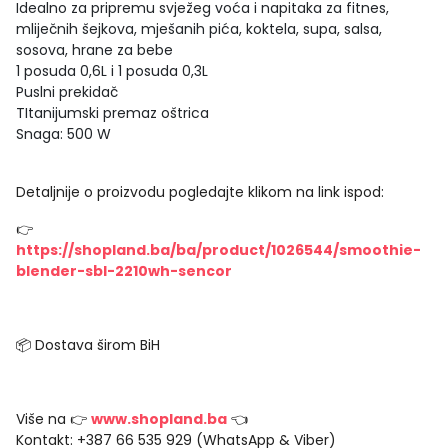
Idealno za pripremu svježeg voća i napitaka za fitnes,
mliječnih šejkova, mješanih pića, koktela, supa, salsa,
sosova, hrane za bebe
1 posuda 0,6L i 1 posuda 0,3L
Puslni prekidač
TItanijumski premaz oštrica
Snaga: 500 W
Detaljnije o proizvodu pogledajte klikom na link ispod:
👉
https://shopland.ba/ba/product/1026544/smoothie-
blender-sbl-2210wh-sencor
📦 Dostava širom BiH
Više na 👉
www.shopland.ba
👈
Kontakt: +387 66 535 929 (WhatsApp & Viber)