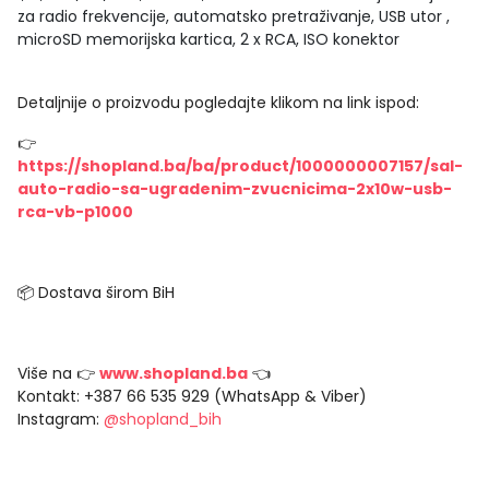
za radio frekvencije, automatsko pretraživanje, USB utor ,
microSD memorijska kartica, 2 x RCA, ISO konektor
Detaljnije o proizvodu pogledajte klikom na link ispod:
👉
https://shopland.ba/ba/product/1000000007157/sal-
auto-radio-sa-ugradenim-zvucnicima-2x10w-usb-
rca-vb-p1000
📦 Dostava širom BiH
Više na 👉
www.shopland.ba
👈
Kontakt: +387 66 535 929 (WhatsApp & Viber)
Instagram:
@shopland_bih