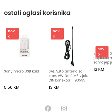
ostali oglasi korisnika
nov
nov
o
o
nov
SAL Auto a
o
pojačalom,
samoljeplji
12 KM
Sony micro USB kabl
SAL Auto antena za 
krov, VW Golf, M5 vijak, 
DIN konektor - 90595
5,50 KM
13 KM