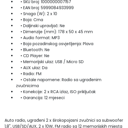
• SKU broj: 1000000007157
• EAN broj: 5999084933999
• Snaga (W): 2 x 10
• Boja: Crna
• Daljinski upravljač: Ne
• Dimenzije (mm): 178 x 50 x 45 mm
• Audio format: MP3
• Boja pozadinskog osvjetljenja: Plava
• Bluetooth: Ne
• CD Player: Ne
• Memorijski ulaz: USB / Micro SD
• AUX ulaz: Da
• Radio: FM
• Ostale napomene: Radio sa ugrađenim
zvučnicima
• Konekcije: 2 x RCA izlaz, ISO priključak
• Garancija: 12 mjeseci
Auto radio, ugrađeni 2 x širokopojasni zvučnici sa subwoofer
1,8", USB/SD/AUX, 2 x 10W, FM radio sa 12 memorijskih mjesta