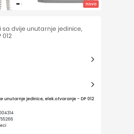
novo
 sa dvije unutarnje jedinice,
 012
e unutarnje jedinice, elek.otvaranje - DP 012
004314
755266
eci