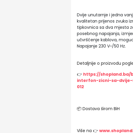
Dvije unutarnje i jedna vanj
kvalitetan prijenos zvuka 
tipkovnica sa dva mjesta za
posebnog napajanja, izmjen
učvršćenje kablova, mogucn
Napajanje 230 V~/50 Hz.
Detaljnije o proizvodu pogle
👉
https://shopland.ba
interfon-zicni-sa-dvije
012
📦 Dostava širom BiH
Više na 👉
www.shopland