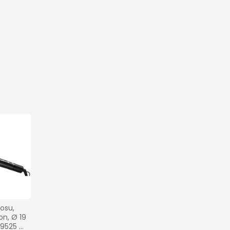
osu, 
n, Ø 19 
9525 