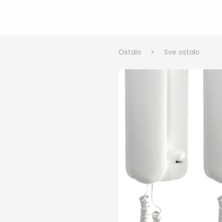
Ostalo
>
Sve ostalo