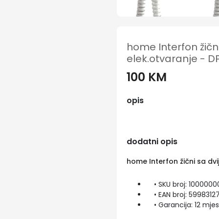
home Interfon žični
elek.otvaranje - DP
100 KM
opis
dodatni opis
home Interfon žični sa dvij
• SKU broj: 1000000
• EAN broj: 5998312
• Garancija: 12 mjes