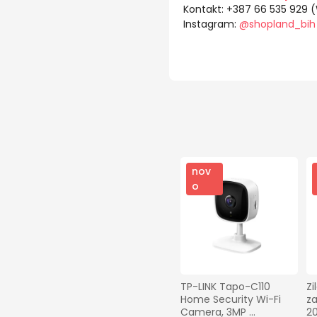
Kontakt: +387 66 535 929 
Instagram:
@shopland_bih
nov
o
TP-LINK Tapo-C110 
Zi
Home Security Wi-Fi 
za
Camera, 3MP 
2