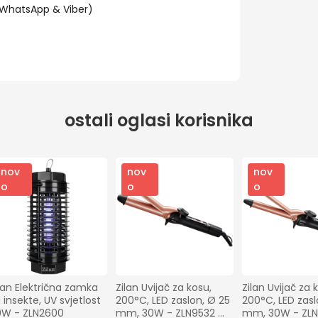
(WhatsApp & Viber)
ostali oglasi korisnika
nov
nov
nov
o
o
o
lan Električna zamka 
Zilan Uvijač za kosu, 
Zilan Uvijač za k
 insekte, UV svjetlost 
200°C, LED zaslon, Ø 25 
200°C, LED zaslo
0W - ZLN2600
mm, 30W - ZLN9532 
mm, 30W - ZLN