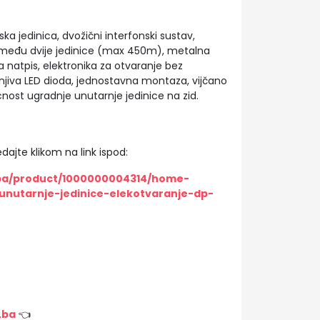
ska jedinica, dvožični interfonski sustav,
između dvije jedinice (max 450m), metalna
 natpis, elektronika za otvaranje bez
jiva LED dioda, jednostavna montaza, vijčano
ost ugradnje unutarnje jedinice na zid.
dajte klikom na link ispod:
/ba/product/1000000004314/home-
-unutarnje-jedinice-elekotvaranje-dp-
.ba
👈