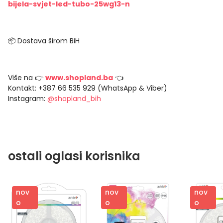
bijela-svjet-led-tubo-25wg13-n
📦 Dostava širom BiH
Više na 👉
www.shopland.ba
👈
Kontakt: +387 66 535 929 (WhatsApp & Viber)
Instagram:
@shopland_bih
ostali oglasi korisnika
nov
nov
nov
o
o
o