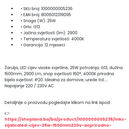
• SKU broj: 1000000005236
• EAN broj: 8006012319095
• Snaga (W): 25W
• Grlo: G13
• Jačina svjetlosti (lm): 2900
• Temperatura svjetlosti: 4000K
• Garancija: 12 mjeseci
Žarulja, LED cijev visoke svjetline, 25W potrošnja, G13, dužina
1500mm, 2900 Lm, snop svjetlosti 160°, 4000K prirodna
bijela svjetlost. IP20. Idealna za domove, urede itd.....
Napajanje 220 / 230V AC
Detaljnije o proizvodu pogledajte klikom na link ispod:
👉
https://shopland.ba/ba/product/1000000005236/mkc-
sijalicaled-cijev-25w-1500mm220v-acprirodno-