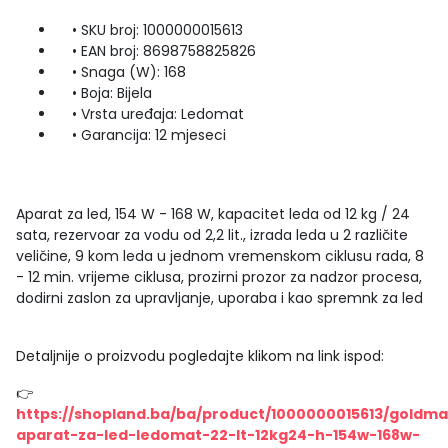
• SKU broj: 1000000015613
• EAN broj: 8698758825826
• Snaga (W): 168
• Boja: Bijela
• Vrsta uređaja: Ledomat
• Garancija: 12 mjeseci
Aparat za led, 154 W - 168 W, kapacitet leda od 12 kg / 24
sata, rezervoar za vodu od 2,2 lit., izrada leda u 2 različite
veličine, 9 kom leda u jednom vremenskom ciklusu rada, 8
- 12 min. vrijeme ciklusa, prozirni prozor za nadzor procesa,
dodirni zaslon za upravljanje, uporaba i kao spremnk za led
Detaljnije o proizvodu pogledajte klikom na link ispod:
👉
https://shopland.ba/ba/product/1000000015613/goldma
aparat-za-led-ledomat-22-lt-12kg24-h-154w-168w-