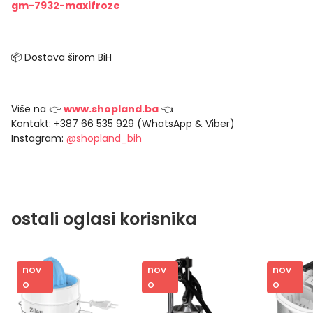
gm-7932-maxifroze
📦 Dostava širom BiH
Više na 👉
www.shopland.ba
👈
Kontakt: +387 66 535 929 (WhatsApp & Viber)
Instagram:
@shopland_bih
ostali oglasi korisnika
nov
nov
nov
o
o
o