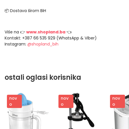
📦 Dostava širom BiH
Više na 👉
www.shopland.ba
👈
Kontakt: +387 66 535 929 (WhatsApp & Viber)
Instagram:
@shopland_bih
ostali oglasi korisnika
nov
nov
nov
o
o
o