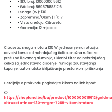
• SKU broj: 1000000015612
• EAN broj: 8698758831216
• Snaga (W): 130
• Zapremina/Obim ( l ): .7
• Vrsta uređaja: Citruseta
• Garancija: 12 mjeseci
Citruseta, snaga motora 130 W, jednosmjerna rotacija,
odvojivi konus od nehrđajućeg čelika, snažna ručka za
prešu od lijevanog aluminija, uklonivi filter od nehrđajućeg
čelika za jednostavno čišćenje, funkcija zaustavljanja
kapanje, automatsko isključivanje prestankom pritiskanja
Detaljnije o proizvodu pogledajte klikom na link ispod:
👉
https://shopland.ba/ba/product/1000000015612/goldma
citruseta-inox-130-w-gm-7255-vitamin-store