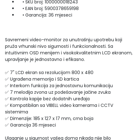
• SKU broj: 1000000018243
• EAN broj: 5900378659198
• Garancija: 36 mjeseci
Savremeni video-monitor za unutrašnju upotrebu koji
pruža vrhunski nivo sigurnosti i funkcionalnosti. Sa
intuitivnim OSD menijem i visokokvalitetnim LCD ekranom,
upravljanje je jednostavno i efikasno.
✅ 7" LCD ekran sa rezolucijom 800 x 480
✅ Ugrađena memorija i SD kartica
✅ Interkom funkcija za jednostavnu komunikaciju
✅ 7 melodija zvona uz podešavanje jačine zvuka
✅ Kontrola kapije bez dodatnih uređaja
✅ Kompatibilan sa VIBELL video kamerama i CCTV
sistemima
✅ Dimenzije: 185 x 127 x 17 mm, crna boja
✅ Garancija 36 mjeseci
Ulaganje u sigurnost vašeg doma nikada nije bilo