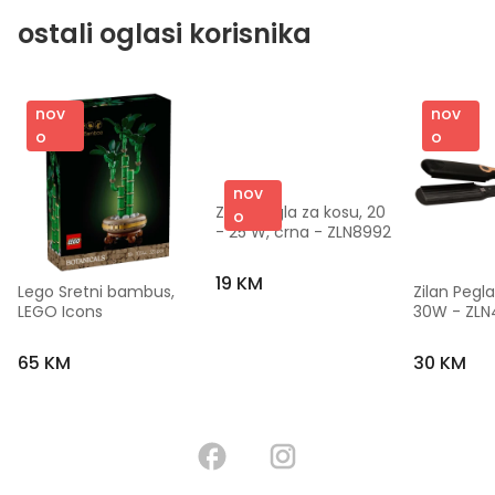
ostali oglasi korisnika
nov
nov
o
o
nov
Zilan Pegla za kosu, 20 
o
- 25 W, crna - ZLN8992
19 KM
Lego Sretni bambus, 
Zilan Pegla
LEGO Icons
30W - ZL
65 KM
30 KM