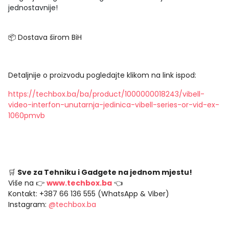
jednostavnije!
📦 Dostava širom BiH
Detaljnije o proizvodu pogledajte klikom na link ispod:
https://techbox.ba/ba/product/1000000018243/vibell-
video-interfon-unutarnja-jedinica-vibell-series-or-vid-ex-
1060pmvb
🛒
Sve za Tehniku i Gadgete na jednom mjestu!
Više na 👉
www.techbox.ba
👈
Kontakt: +387 66 136 555 (WhatsApp & Viber)
Instagram:
@techbox.ba