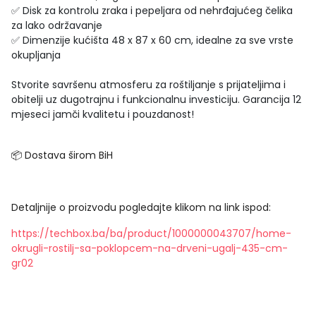
✅ Disk za kontrolu zraka i pepeljara od nehrđajućeg čelika
za lako održavanje
✅ Dimenzije kućišta 48 x 87 x 60 cm, idealne za sve vrste
okupljanja
Stvorite savršenu atmosferu za roštiljanje s prijateljima i
obitelji uz dugotrajnu i funkcionalnu investiciju. Garancija 12
mjeseci jamči kvalitetu i pouzdanost!
📦 Dostava širom BiH
Detaljnije o proizvodu pogledajte klikom na link ispod:
https://techbox.ba/ba/product/1000000043707/home-
okrugli-rostilj-sa-poklopcem-na-drveni-ugalj-435-cm-
gr02