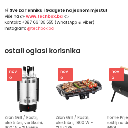
🛒
Sve za Tehniku i Gadgete na jednom mjestu!
Više na 👉
www.techbox.ba
👈
Kontakt: +387 66 136 555 (WhatsApp & Viber)
Instagram:
@techbox.ba
ostali oglasi korisnika
nov
nov
nov
o
o
o
Zilan Grill / Roštilj, 
Zilan Grill / Roštilj, 
home Prijen
električni, vertikalni, 
električni, 1800 W - 
roštilj na d
900 W - ZLN5565
ZLN4285
GR01