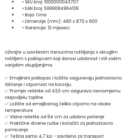
• SKU broj: 1000000043707
• EAN broj: 5999084964139
• Boja: Crna
• Dimenzije (mm): 480 x 870 x 600
• Garancija: 12 mjeseci
Uživajte u savršenim trenucima roštiljanja s okruglim
roštiljem s poklopcem koji donosi udobnost i stil vašim
vanjskim okupljanjima.
✅ Emajlirani poklopac i ložište osiguravaju jednostavno
čišćenje i otpornost na koroziju
✅ Promjer rešetke od 43,5 cm osigurava ravnomjernu
raspodjelu topline
✅ Ložište od emajliranog čelika otporno na visoke
temperature
✅ Visina rešetke od 64 cm za udobno pečenje
✅ Praktične drvene ručke i kotačići za jednostavno
pomicanje
✅ Težina samo 4,7 kg – savršeno za transport