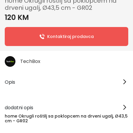
home Okrugli roštilj sa poklopcem na
drveni ugalj, Ø43,5 cm - GR02
120 KM
Kontaktiraj prodavca
TechBox
Opis
dodatni opis
home Okrugli roštilj sa poklopcem na drveni ugalj, Ø43,5
cm - GR02