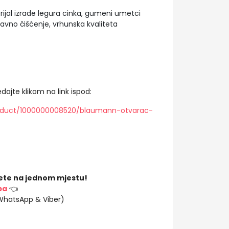
ijal izrade legura cinka, gumeni umetci
tavno čišćenje, vrhunska kvaliteta
dajte klikom na link ispod:
roduct/1000000008520/blaumann-otvarac-
ete na jednom mjestu!
ba
👈
(WhatsApp & Viber)