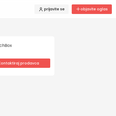
prijavite se
objavite oglas
chBox
Kontaktiraj prodavca