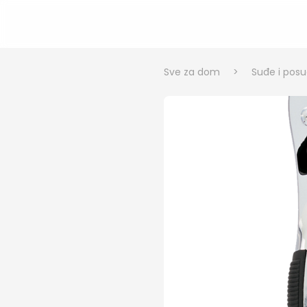
Sve za dom
>
Suđe i pos