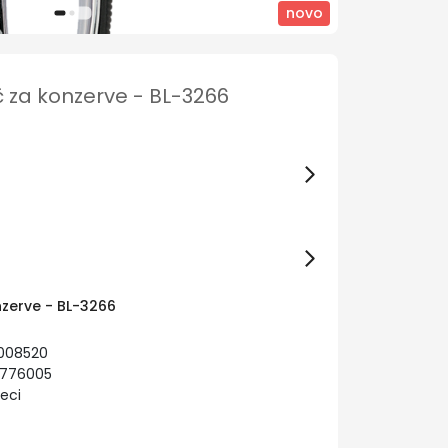
novo
za konzerve - BL-3266
zerve - BL-3266
0008520
6776005
eci