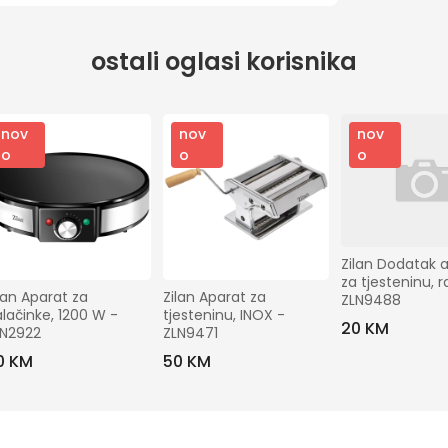
ostali oglasi korisnika
nov
nov
nov
o
o
o
Zilan Dodatak a
za tjesteninu, ra
lan Aparat za 
Zilan Aparat za 
ZLN9488
lačinke, 1200 W - 
tjesteninu, INOX - 
20 KM
LN2922
ZLN9471
0 KM
50 KM