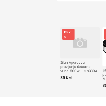
nov
o
Zilan Aparat za 
pravljenje šećerne 
Zi
vune, 500W - ZLN3394
pa
89 KM
Z
8