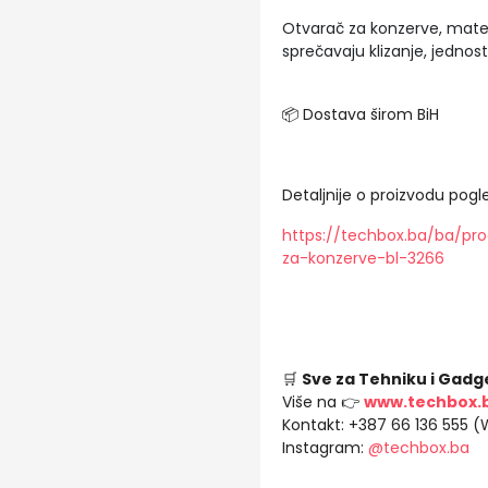
Otvarač za konzerve, mater
sprečavaju klizanje, jednos
📦 Dostava širom BiH
Detaljnije o proizvodu pogle
https://techbox.ba/ba/p
za-konzerve-bl-3266
🛒
Sve za Tehniku i Gadg
Više na 👉
www.techbox.
Kontakt: +387 66 136 555 
Instagram:
@techbox.ba