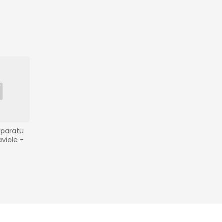
paratu 
viole - 