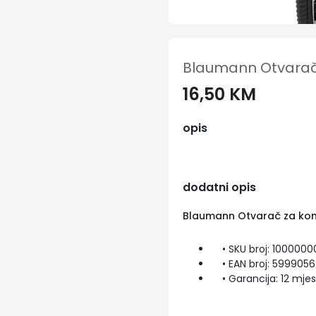
Blaumann Otvarač 
16,50 KM
opis
dodatni opis
Blaumann Otvarač za kon
• SKU broj: 100000
• EAN broj: 599905
• Garancija: 12 mjes