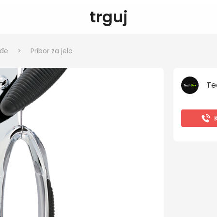
trguj
uđe
>
Pribor za jelo
Te