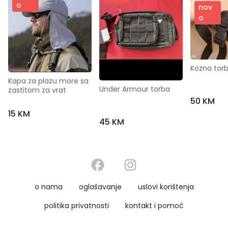
o
nov
o
Kozna tor
Kapa za plazu more sa 
Under Armour torba
zastitom za vrat
50 KM
15 KM
45 KM
o nama
oglašavanje
uslovi korištenja
politika privatnosti
kontakt i pomoć