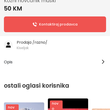
Kozni novcanik muski
50 KM
Kontaktiraj prodavca
Prodaja /razno/
Kiseljak
Opis
ostali oglasi korisnika
nov
nov
o