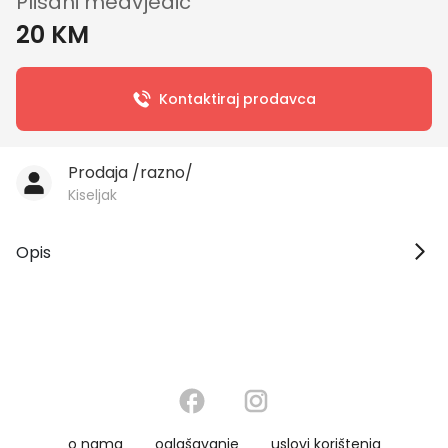
Plišani medvjedić
20 KM
Kontaktiraj prodavca
Prodaja /razno/
Kiseljak
Opis
o nama
oglašavanje
uslovi korištenja