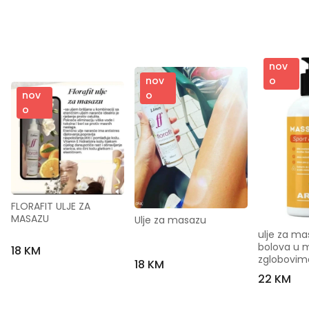
nov
o
nov
nov
o
o
FLORAFIT ULJE ZA 
MASAZU
Ulje za masazu
ulje za mas
bolova u m
18 KM
zglobovim
18 KM
22 KM