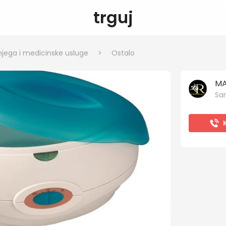
trguj
njega i medicinske usluge
>
Ostalo
Sar