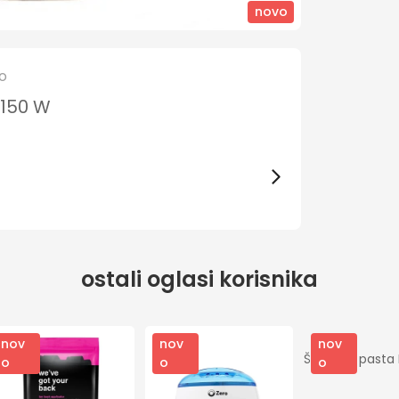
novo
o
 150 W
ostali oglasi korisnika
nov
nov
nov
Šećerna pasta 
o
o
o