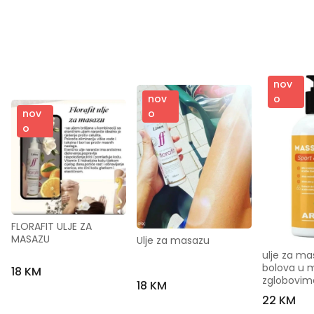
nov
o
nov
nov
o
o
FLORAFIT ULJE ZA 
MASAZU
Ulje za masazu
ulje za mas
bolova u m
18 KM
zglobovim
18 KM
22 KM