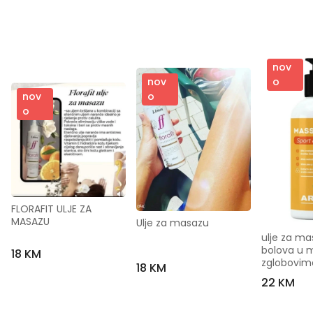
nov
o
nov
nov
o
o
FLORAFIT ULJE ZA 
MASAZU
Ulje za masazu
ulje za mas
bolova u m
18 KM
zglobovim
18 KM
22 KM