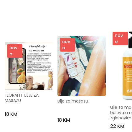
nov
o
nov
nov
o
o
FLORAFIT ULJE ZA 
MASAZU
Ulje za masazu
ulje za mas
bolova u m
18 KM
zglobovim
18 KM
22 KM