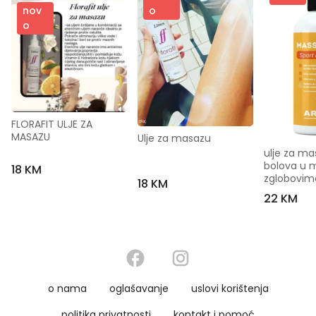
nov
o
o
FLORAFIT ULJE ZA 
MASAZU
Ulje za masazu
ulje za mas
bolova u m
18 KM
zglobovim
18 KM
22 KM
o nama
oglašavanje
uslovi korištenja
politika privatnosti
kontakt i pomoć