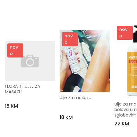
nov
o
nov
o
nov
o
FLORAFIT ULJE ZA 
MASAZU
Ulje za masazu
ulje za mas
18 KM
bolova u m
zglobovim
18 KM
22 KM