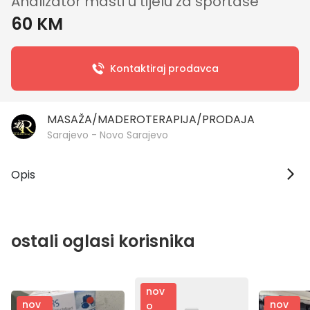
Analizator masti u tijelu za sportase
60 KM
Kontaktiraj prodavca
MASAŽA/MADEROTERAPIJA/PRODAJA
Sarajevo - Novo Sarajevo
Opis
ostali oglasi korisnika
nov
nov
nov
o