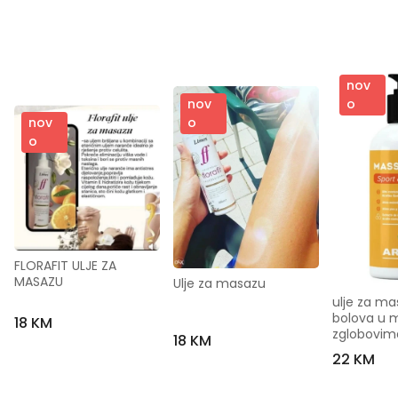
nov
o
nov
nov
o
o
FLORAFIT ULJE ZA 
MASAZU
Ulje za masazu
ulje za mas
bolova u m
18 KM
zglobovim
18 KM
22 KM