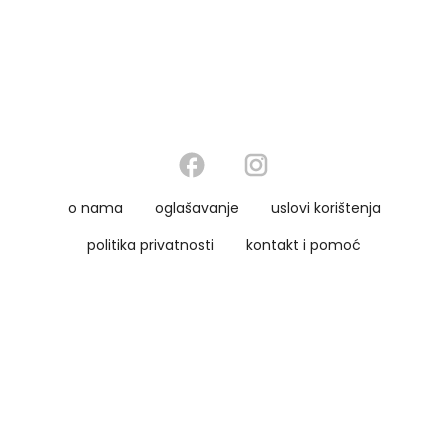
o nama
oglašavanje
uslovi korištenja
politika privatnosti
kontakt i pomoć