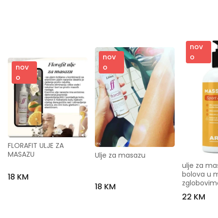
nov
o
nov
nov
o
o
FLORAFIT ULJE ZA 
MASAZU
Ulje za masazu
ulje za mas
bolova u m
18 KM
zglobovim
18 KM
22 KM