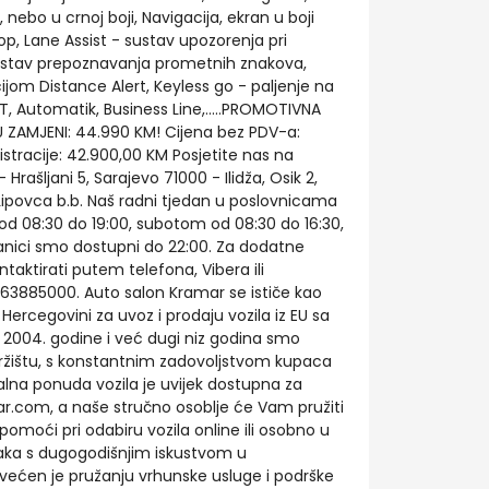
nebo u crnoj boji, Navigacija, ekran u boji
Stop, Lane Assist - sustav upozorenja pri
ustav prepoznavanja prometnih znakova,
ijom Distance Alert, Keyless go - paljenje na
IT, Automatik, Business Line,.....PROMOTIVNA
U ZAMJENI: 44.990 KM! Cijena bez PDV-a:
stracije: 42.900,00 KM Posjetite nas na
Hrašljani 5, Sarajevo 71000 - Ilidža, Osik 2,
ipovca b.b. Naš radni tjedan u poslovnicama
od 08:30 do 19:00, subotom od 08:30 do 16:30,
nici smo dostupni do 22:00. Za dodatne
aktirati putem telefona, Vibera ili
3885000. Auto salon Kramar se ističe kao
ercegovini za uvoz i prodaju vozila iz EU sa
2004. godine i već dugi niz godina smo
ržištu, s konstantnim zadovoljstvom kupaca
ualna ponuda vozila je uvijek dostupna za
r.com, a naše stručno osoblje će Vam pružiti
pomoći pri odabiru vozila online ili osobno u
aka s dugogodišnjim iskustvom u
svećen je pružanju vrhunske usluge i podrške