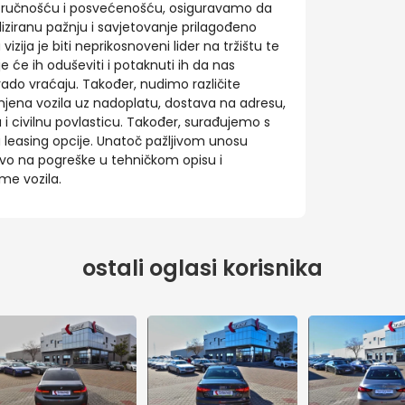
stručnošću i posvećenošću, osiguravamo da
iziranu pažnju i savjetovanje prilagođeno
ija je biti neprikosnoveni lider na tržištu te
e će ih oduševiti i potaknuti ih da nas
rado vraćaju. Također, nudimo različite
jena vozila uz nadoplatu, dostava na adresu,
u i civilnu povlasticu. Također, surađujemo s
leasing opcije. Unatoč pažljivom unosu
o na pogreške u tehničkom opisu i
me vozila.
ostali oglasi korisnika