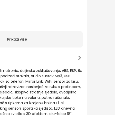
Prikaži više
limatronic, daljinsko zaključavanje, ABS, ESP, 8x
el. podizači stakala, audio sustav Mp3, USB
ak za telefon, Mirror Link, WiFi, senzor za kišu,
šnji retrovizor, naslonjač za ruku s pretincem,
sjedalo, sklopivo stražnje sjedalo, dvodjelno
cijske tipke na volanu, putno računalo,
č s tipkama za izmjenu brzina F1, el.
king senzori, sportska sjedišta, LED dnevna
tražnja svjetla s 3D efektom, alu-felge 18",