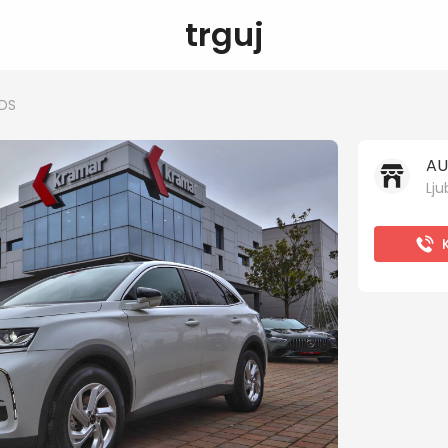
trguj
DS
AU
Lju