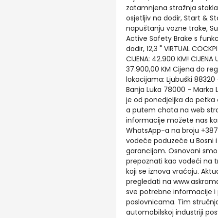
zatamnjena stražnja stakla, 
osjetljiv na dodir, Start & 
napuštanju vozne trake, S
Active Safety Brake s funkc
dodir, 12,3 " VIRTUAL COCKP
CIJENA: 42.900 KM! CIJENA 
37.900,00 KM Cijena do regi
lokacijama: Ljubuški 88320 - 
Banja Luka 78000 - Marka L
je od ponedjeljka do petka 
a putem chata na web stra
informacije možete nas kont
WhatsApp-a na broju +3876
vodeće poduzeće u Bosni i H
garancijom. Osnovani smo 
prepoznati kao vodeći na t
koji se iznova vraćaju. Akt
pregledati na www.askrama
sve potrebne informacije i 
poslovnicama. Tim stručnj
automobilskoj industriji po