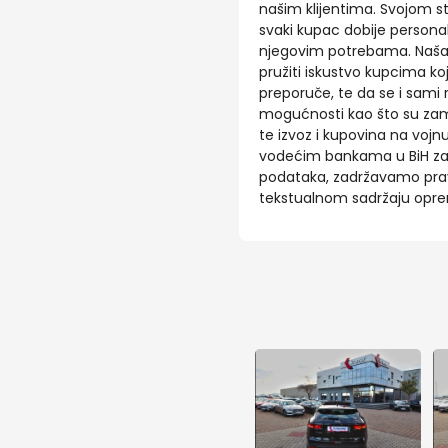
našim klijentima. Svojom 
svaki kupac dobije personal
njegovim potrebama. Naša viz
pružiti iskustvo kupcima koj
preporuče, te da se i sami 
mogućnosti kao što su zam
te izvoz i kupovina na vojn
vodećim bankama u BiH za 
podataka, zadržavamo prav
tekstualnom sadržaju opre