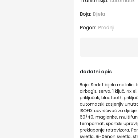
Transmisija:
Automatik
Boja:
Bijela
Pogon:
Prednji
dodatni opis
Boja: Sedef bijela metalic, k
airbag's, servo, 1 ključ, 4x 
priključak, bluetooth priključ
automatski zasjenjiv unutra
ISOFIX učvršćivač za dječje 
60/40, maglenke, multifunk
tempomat, sportski upravlja
preklapanje retrovizora, Par
svjetla, Bi-Xenon svjetla, s