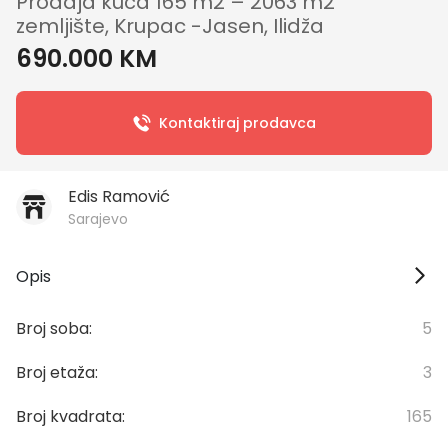
Prodaja kuća 165 m2 – 2063 m2
zemljište, Krupac -Jasen, Ilidža
690.000 KM
Kontaktiraj prodavca
Edis Ramović
Sarajevo
Opis
broj soba:
5
broj etaža:
3
broj kvadrata:
165