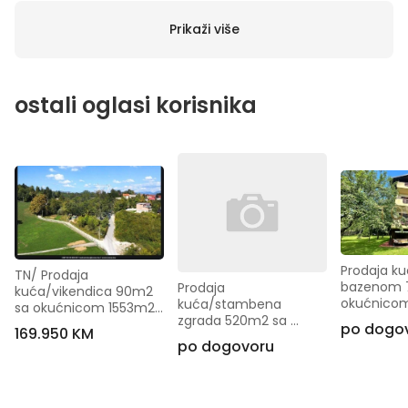
Prikaži više
ostali oglasi korisnika
Prodaja ku
TN/ Prodaja 
bazenom 
Prodaja 
kuća/vikendica 90m2 
okućnicom
kuća/stambena 
sa okućnicom 1553m2 
– Briješće 
zgrada 520m2 sa 
– Nadosjek, Ilidža
po dogo
169.950 KM
Sarajevo
okućnicom 520, 
po dogovoru
Dobrinja – Novi Grad 
Sarajevo